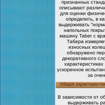
признанных станд
описывают различ
для оценки физиче
определить, в к
выдерживать "норм
напольных покры
машину Taber с в
Табера измеряе
износных колец
обнаружено пер
декоративного сло
характеристиках 
ускоренное испытан
за очен
Общая характеристи
В зависимости от о
выдерживать ра