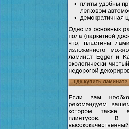
плиты удобны пр
легковом автомо
демократичная ц
Одно из основных ра
пола (паркетной доск
что, пластины лам
изложенного можно
ламинат Egger и Ka
экологически чистый
недорогой декориро
Где купить ламинат?
Если вам необ
рекомендуем ваше
котором также е
плинтусов. В
высококачествен