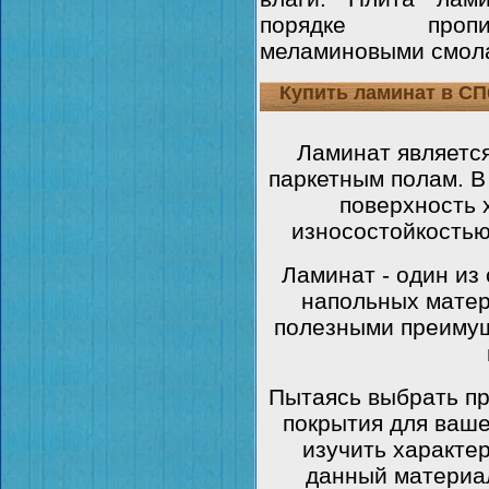
порядке пропи
меламиновыми смол
Купить ламинат в СП
Ламинат являетс
паркетным полам. В
поверхность 
износостойкостью
Ламинат - один и
напольных мате
полезными преимущ
Пытаясь выбрать п
покрытия для ваше
изучить характе
данный материал