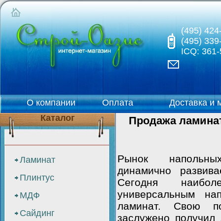
(495) 424
(495) 339
ICQ: 361-
О компании
Оплата
Доставка и 
Каталог
Продажа ламинат
Рынок напольны
Ламинат
динамично развива
Плинтус
Сегодня наибол
универсальным на
МДФ
ламинат. Свою по
Сайдинг
заслужено получил