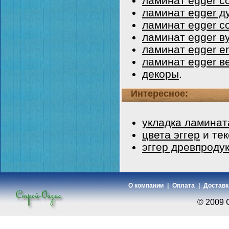
ламинат egger cou
ламинат egger д
ламинат egger co
ламинат egger ву
ламинат egger e
ламинат egger ве
декоры
.
Интересное:
укладка ламинат
цвета эггер
и тек
эггер древпродук
О компании
|
Оплата
|
Доставк
© 2009 