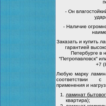
п
- Он влагостойки
удар
- Наличие огромн
наиме
Заказать и купить л
гарантией высоко
Петербурге в 
"Петропавловск" ил
+7 (
Любую марку ламина
соответствии с
применения и нагруз
ламинат бытовог
квартира);
ламинат коммерч