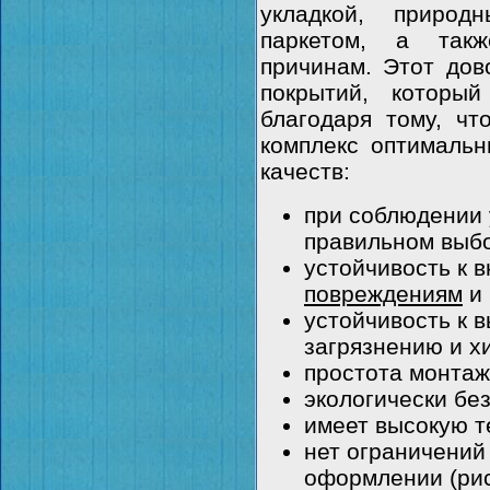
укладкой, природ
паркетом, а так
причинам. Этот дов
покрытий, которы
благодаря тому, чт
комплекс оптимальн
качеств:
при соблюдении 
правильном выбо
устойчивость к
повреждениям
и 
устойчивость к в
загрязнению и х
простота монтаж
экологически бе
имеет высокую т
нет ограничений
оформлении (рис