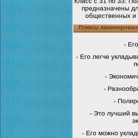
Класс с 31 по 33: П
предназначены дл
общественных и
Плюсы ламинирован
- Ег
- Его легче уклады
п
- Экономич
- Разнообр
- Полир
- Это лучший в
э
- Его можно укла