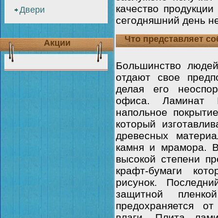
качество продукции
Двери
сегодняшний день н
Что представляет со
Акции
Большинство люде
отдают свое предп
делая его неоспо
офиса. Ламинат 
напольное покрытие
который изготавли
древесных материа
камня и мрамора. В
высокой степени пр
крафт-бумаги кот
рисунок. Последни
защитной пленко
предохраняется от
влаги. Плита лам